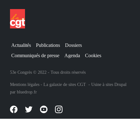
Actualités
Publications
Dossiers
Communiqués de presse
Agenda
Cookies
53e Congrès © 2022 - Tous droits réservés
Mentions légales
-
La galaxie de sites CGT
-
Usine à sites Drupal
par
bluedrop.fr