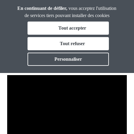
Panneau de gestion des cookies
Aller
En continuant de défiler,
vous acceptez l'utilisation
53e Congrès
au
de services tiers pouvant installer des cookies
contenu
Fil
Tout accepter
principal
Thèmes du Document d'orientation
d'Ariane
Débats en direct
Tout refuser
Actualités
Personnaliser
Toggle
- Thème 1 -
Documents
Toggle
Presse
Toggle
Infos pratiques
Toggle
Outils
Thématiques