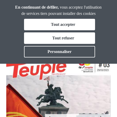
Panneau de gestion des cookies
Aller
En continuant de défiler,
vous acceptez l'utilisation
53e Congrès
au
de services tiers pouvant installer des cookies
contenu
Fil
Tout accepter
principal
Le Peuple - Spécial 53e Congrès - #03
d'Ariane
Débats en direct
Tout refuser
PUBLIÉ LE 29 MAR. 2023
Actualités
Personnaliser
Toggle
Documents
Toggle
Presse
Toggle
Infos pratiques
Toggle
Outils
Thématiques