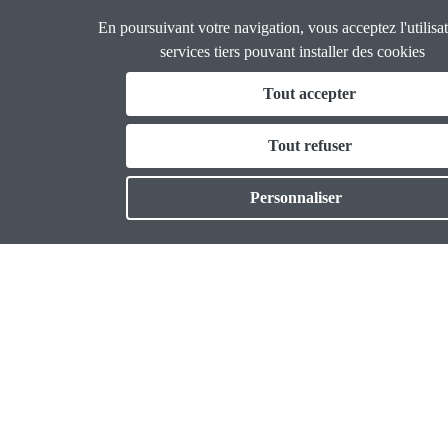
Panneau de gestion des cookies
Aller
En poursuivant votre navigation, vous acceptez l'utilisa
53e Congrès
au
services tiers pouvant installer des cookies
contenu
Fil
Tout accepter
principal
Document d'orientation
d'Ariane
Débats en direct
Tout refuser
Actualités
Personnaliser
Le Document D'orientation du 53e Congrès
Documents
Presse
Infos pratiques
Outils
Thématiques