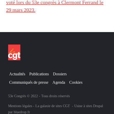
voté lors du 53e congrès à Clermont Ferrand le
29 mars 2023.
Actualités
Publications
Dossiers
Communiqués de presse
Agenda
Cookies
53e Congrès © 2022 - Tous droits réservés
Mentions légales
-
La galaxie de sites CGT
-
Usine à sites Drupal
par
bluedrop.fr